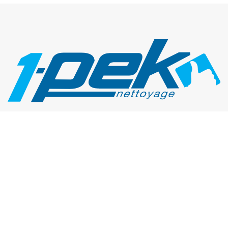
Entreprise de nettoyage
à Dijon
1-PEK est une entreprise familiale fondée en 2002, fort
de notre expérience, nous vous apportons des solutions
d’hygiène adaptées à votre situation. Que ce soit dans le
tertiaire dans l’industrie ou encore dans le domaine